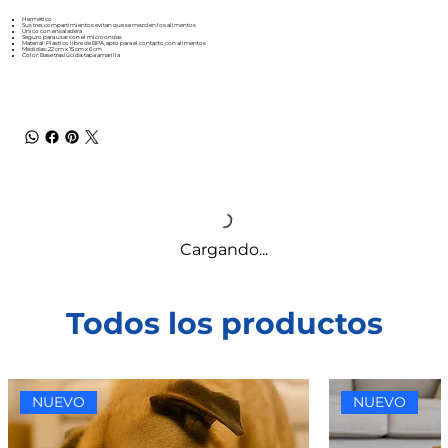
Hermético
Sus tres compartimientos evitan que se mezclen los alimentos
Unico con ensaladera
Seguro para usar con el microondas
Material: Plástico libre de BPA, apto para el contacto con alimentos
Medidas: 22 cm x 15 cm x 6 cm
Color: Base traslúcida, tapa amarilla
Cargando...
Todos los productos
NUEVO
NUEVO