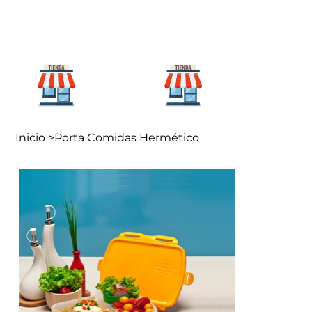
Para mi
Para mi
hogar
negocio
Inicio
>
Porta Comidas Hermético