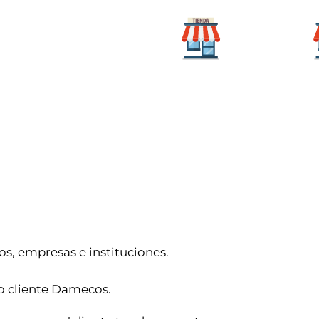
Para mi
icio
Categorías
hogar
s, empresas e instituciones.
o cliente Damecos.