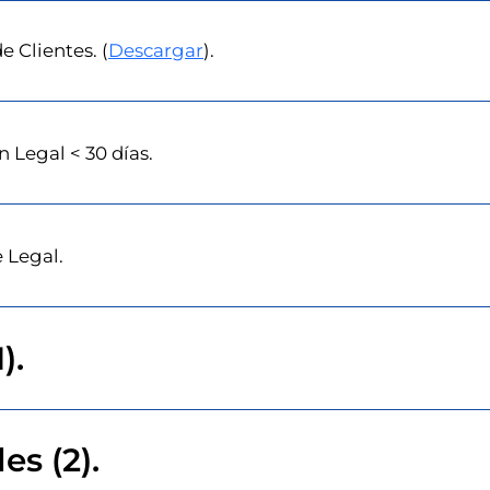
 Clientes. (
Descargar
).
n Legal < 30 días.
 Legal.
).
es (2).