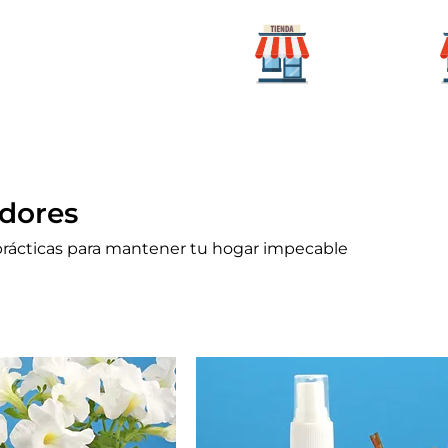
Para mi
icio
Categorías
hogar
dores
rácticas para mantener tu hogar impecable