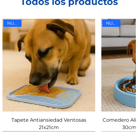
Todos los productos
NUEVO
NUEVO
Tapete Antiansiedad Ventosas
Comedero Ali
21x21cm
30cm 
NUEVO
NUEVO
NUEVO
NUEVO
NUEVO
Novedad