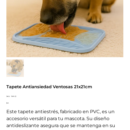
Tapete Antiansiedad Ventosas 21x21cm
SKU
SKU:
TAP-21
TAP-
Precio
21
$ 0
Este tapete antiestrés, fabricado en PVC, es un
accesorio versátil para tu mascota. Su diseño
antideslizante asegura que se mantenga en su