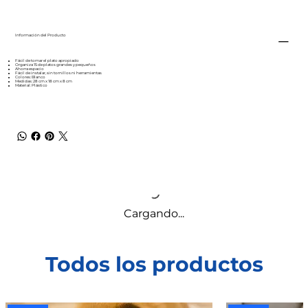
Información del Producto
Fácil de tomar el plato apropiado
Organiza 15 de platos grandes y pequeños
Ahorra espacio
Fácil de instalar, sin tornillos ni herramientas
Colores: Blanco
Medidas: 28 cm x 18 cm x 8 cm
Material: Plástico
Cargando...
Todos los productos