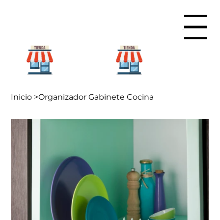
Menu
Para mi
Para mi
hogar
negocio
Inicio
>
Organizador Gabinete Cocina