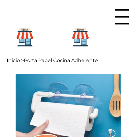
Menu
Para mi
Para mi
hogar
negocio
Inicio
>
Porta Papel Cocina Adherente