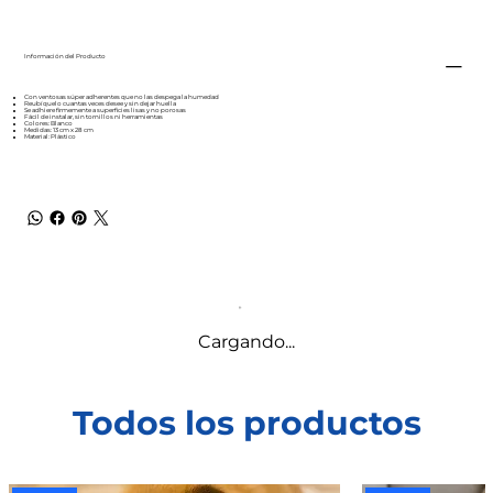
Información del Producto
Con ventosas súper adherentes que no las despega la humedad
Reubíquelo cuantas veces desee y sin dejar huella
Se adhiere firmemente a superficies lisas y no porosas
Fácil de instalar, sin tornillos ni herramientas
Colores: Blanco
Medidas: 13 cm x 28 cm
Material: Plástico
Cargando...
Todos los productos