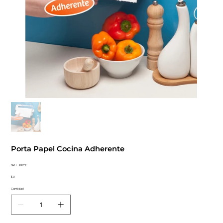
Porta Papel Cocina Adherente
SKU
SKU:
PPC2
PPC2
Precio
$ 0
Cantidad